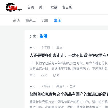
首页
关于
友链
留言板
杂谈
搬运工
记录
生活
生活
分类：
long
2 年前
生活
人还是要多出去走走，不然不知道宅在家里有
十一长假早已成为自驾出游的黄金时段，可令人糟心的长
没有正式开始，高速堵车的事儿就提前来了。本来就打算
前出发躲开拥堵的朋友，竟至于9个小时了，也开不出本
0
0
0
long
2 年前
搬运工
·
生活
盐酸普拉克索片这个药品有国产的和进口的辩
盐酸普拉克索片这个药品有国产的和进口的，进口的价格
替进口药。小编跟大家说一说吧。盐酸普拉克索片是一种